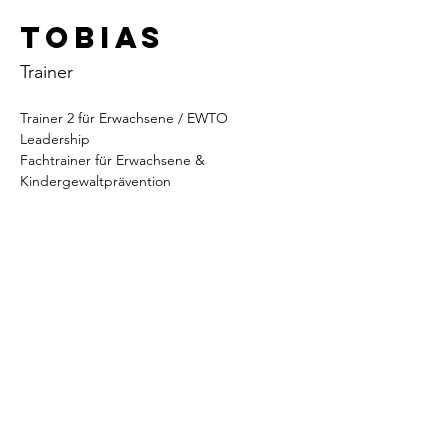
Tobias
Trainer
Trainer 2 für Erwachsene / EWTO 
Leadership
Fachtrainer für Erwachsene & 
Kindergewaltprävention
KontakT zu UNS
WingTsun Akademie Herdecke e.V.
Am Kalkheck 7 . 58313 Herdecke