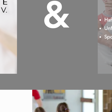
&
Haf
Unf
Spo