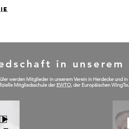
ie
Teens
Erwachsene
WingTsun
Trainingsplan
Mit
edschaft in unserem
üler werden Mitglieder in unserem Verein in Herdecke und i
fizielle Mitgliedsschule der
EWTO
, der Europäischen WingTsu