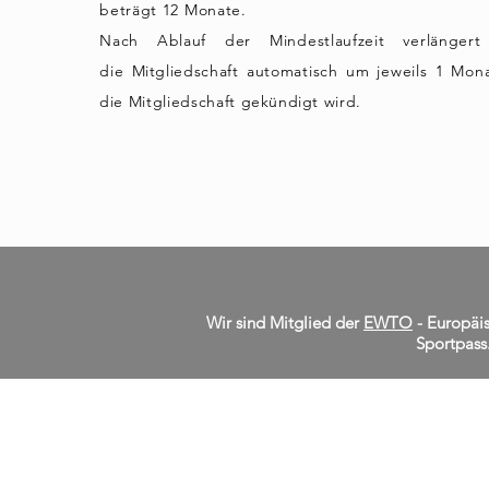
beträgt 12 Monate.
Nach Ablauf der Mindestlaufzeit verlängert
die
Mitgliedschaft
automatisch um jeweils
1
Mona
die Mitgliedschaft
gekündigt
wird.
Wir sind Mitglied der
EWTO
- Europäis
Sportpass
KontakT zu UNS