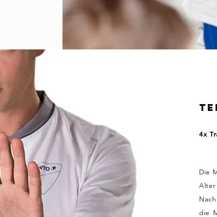
Te
4x T
Die M
Alter
Nach
die
M