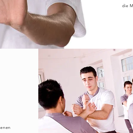
die M
senen