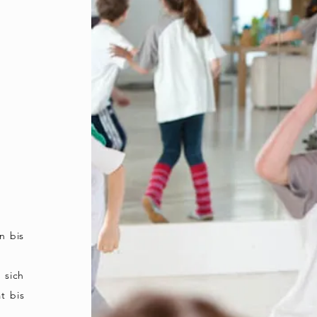
n bis
 sich
t
bis